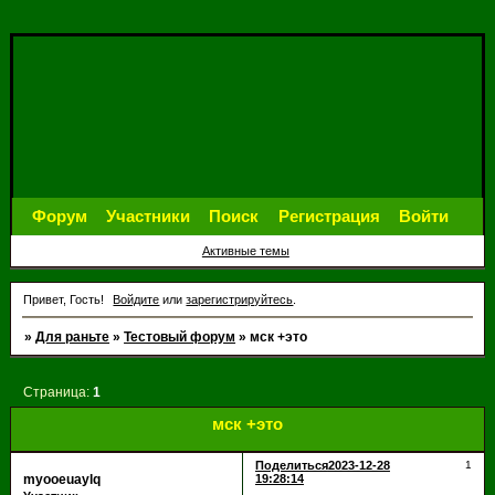
Форум
Участники
Поиск
Регистрация
Войти
Активные темы
Привет, Гость!
Войдите
или
зарегистрируйтесь
.
»
Для раньте
»
Тестовый форум
»
мск +это
Страница:
1
мск +это
Поделиться
2023-12-28
1
myooeuaylq
19:28:14